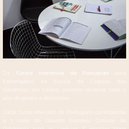
Os
Cursos Intensivos de Português
para
Estrangeiros na Escola de Línguas das
Sardinhas, em Lisboa, ocorrem durante todo o
ano de janeiro a dezembro.
Cada Curso Intensivo de Português corresponde
a 1 nível do Quadro Europeu Comum de
Referência para as Línguas. É possível fazer