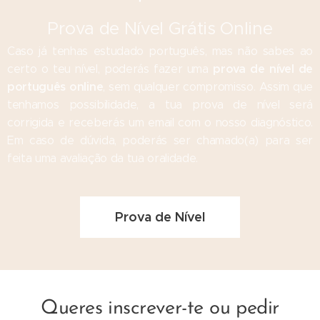
Prova de Nível Grátis Online
Caso já tenhas estudado português, mas não sabes ao
prova de nível de
certo o teu nível, poderás fazer uma
português online
, sem qualquer compromisso. Assim que
tenhamos possibilidade, a tua prova de nível será
corrigida e receberás um email com o nosso diagnóstico.
Em caso de dúvida, poderás ser chamado(a) para ser
feita uma avaliação da tua oralidade.
Prova de Nível
Queres inscrever-te ou pedir