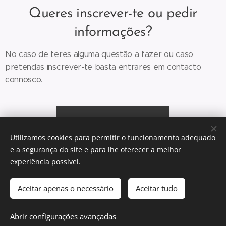
Queres inscrever-te ou pedir
informações?
No caso de teres alguma questão a fazer ou caso
pretendas inscrever-te basta entrares em contacto
connosco.
Inscrição Online
Utilizamos cookies para permitir o funcionamento adequado
e a segurança do site e para lhe oferecer a melhor
experiência possível.
© 2026 Escola de Línguas das Sardinhas (Lisboa) Portugal
Aceitar apenas o necessário
Aceitar tudo
A aprender juntos português
Cookies
Idiomas
Abrir configurações avançadas
Português
English
Español
中文（简体）